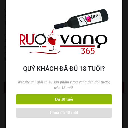
Thông tin nhà sản xuất
Viña Arboleda
được thành lập vào năm 1999 bởi ngài
Eduardo
Chadwick,
người tiên phong đưa rượu vang Chile lên tầm cao mới.
Triết lý của nhà rượu là tạo ta những loại rượu vang từ những vườn
trồng đơn nho riêng biệt, đảm bảo tính tinh khiết nhất của từng thổ
nhưỡng độc đáo, tất cả vườn nho đều nằm ở Thung lũng
Aconcagua. “Arboleda” có nghĩa là một rừng cây, tên gọi ấy xuất
phát từ việc các vườn trồng nho của Viña Arboleda được nằm bao
quanh bởi khu rừng tự nhiên hơn 1.450 ha cây xanh. Nhà rượu luôn
luôn góp phần và việc bảo tồn sự bền vững của thiên nhiên nơi đây.
QUÝ KHÁCH ĐÃ ĐỦ 18 TUỔI?
Website chỉ giới thiệu sản phẩm rượu vang đến đối tượng
SẢN PHẨM NGẪU NHIÊN
trên 18 tuổi.
DECANTER DÁNG CỔ ĐIỂN CÓ TAY CẦM 1500ML
Đủ 18 tuổi
380.000
₫
325.000
₫
Chưa đủ 18 tuổi
DECANTER HÌNH CHỮ S