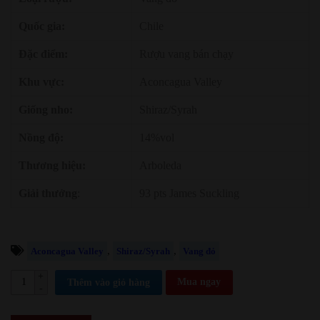
Quốc gia:
Chile
Đặc điểm:
Rượu vang bán chạy
Khu vực:
Aconcagua Valley
Giống nho:
Shiraz/Syrah
Nồng độ:
14%vol
Thương hiệu:
Arboleda
Giải thưởng
:
93 pts James Suckling
,
,
Aconcagua Valley
Shiraz/Syrah
Vang đỏ
Mua ngay
Thêm vào giỏ hàng