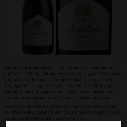
Bởi vậy mà
Arboleda Syrah
có màu đỏ cherry ánh tím đậm rất
quyến rũ và ấn tượng. Hương thơm của rượu vang đỏ nồng nàn với
hương trái cây đỏ mọng và hương khoáng đặc trưng của Chile.
Thoảng hương trong rượu là vị quế thơm nồng kích thích vị giác.
Ngay khi nhấp những ngụm rượu đầu tiên bạn có thể cảm nhận
được sự cân bằng của hương vị lan tỏa trong khoang miệng.
Rượu có vị chát mềm mại cùng với vị chua dịu cân bằng với nồng
độ 14% nên vang có tính hấp dẫn vô cùng tuyệt vời. Ngay từ lần đầu
gặp gỡ bạn không thể quên được hương vị ấy.