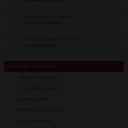
1.250.000
₫
990.000
₫
Decanter nắp tỏa 12 dòng chảy
1.150.000
₫
850.000
₫
DECANTER THIÊN NGA SỐ 6
780.000
₫
600.000
₫
DANH MỤC SẢN PHẨM
Khui mở rượu cán gỗ
(1)
Phụ Kiện Rượu Vang
(13)
Rượu Vang
(182)
Rượu Vang Argentina
(10)
Rượu Vang Bịch
(8)